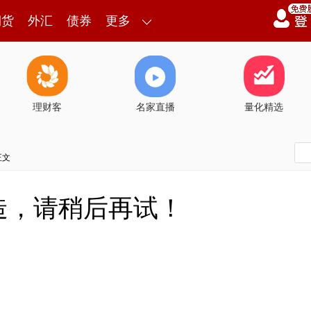
期货
外汇
债券
更多
理财客
名家直播
量化精选
正文
造，请稍后再试！