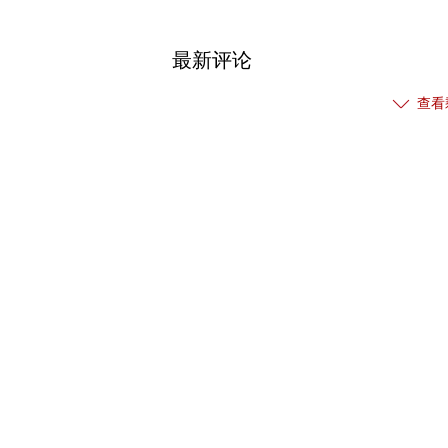
最新评论
查看
热门关注
【免责声明】本文仅代表作者本人观点，与和