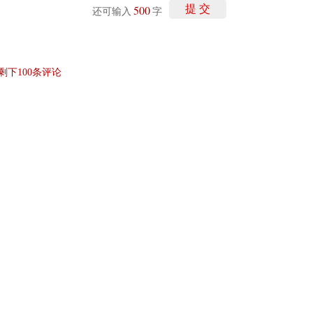
500
提 交
还可输入
字
剩下
100
条评论
讯网无关。和讯网站对文中陈述、观点判断保持中立，不对所包含内容的准确性、可靠
仅作参考，并请自行承担全部责任。
和讯恭候您的意见
-
联系我们
-
关于我们
-
广告服务