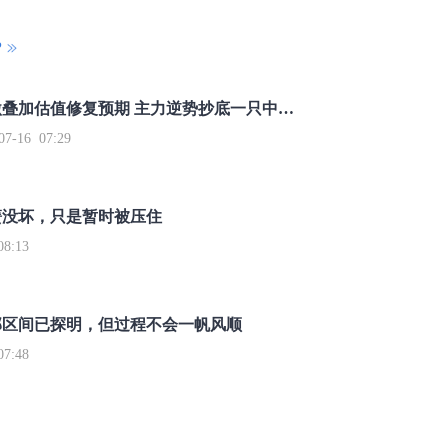
P
重磅利好刺激叠加估值修复预期 主力逆势抄底一只中药龙头股
16 07:29
簧没坏，只是暂时被压住
8:13
部区间已探明，但过程不会一帆风顺
7:48