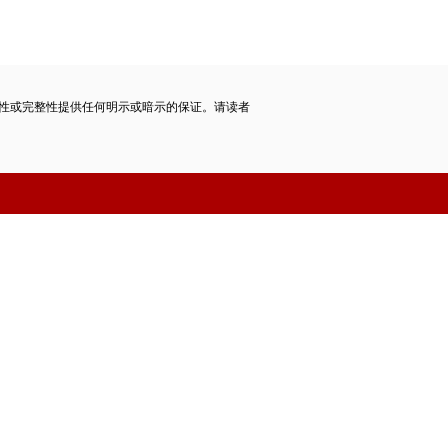
性或完整性提供任何明示或暗示的保证。请读者
staff.hexun.com(发送时#改为@)
择需谨慎。
风险提示
7号]
测绘资质证书[乙测资字1110434]
品信息服务资格证书
京ICP备10021077号
制必究