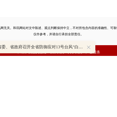
讯网无关。和讯网站对文中陈述、观点判断保持中立，不对所包含内容的准确性、可靠
仅作参考，并请自行承担全部责任。
浙江省委、省政府召开全省防御应对13号台风“白海豚”工作视频调度会
和讯恭候您的意见
-
联系我们
-
关于我们
-
广告服务
话：010-65880240 客服电话：010-85650688 传真：010-85650844 邮箱：yhts#
讯网 北京和讯在线信息咨询服务有限公司所载文章、数据仅供参考，投资有风险，选
服务许可
增值电信业务经营许可证[B2-20090331]
广告经营许可证[京海工商广字第040
号
广播电视节目制作经营许可证（京）字第707号
[
京网文[2014]0945-245号
]
互联网药
京公网安备 11010502041727号
pyright©和讯网 北京和讯在线信息咨询服务有限公司 All Rights Reserved 版权所有 复