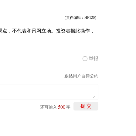
（责任编辑：HF120）
观点，不代表和讯网立场。投资者据此操作，
举报
跟帖用户自律公约
500
提 交
还可输入
字