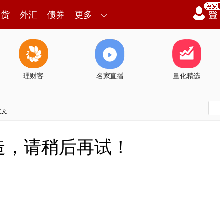
期货
外汇
债券
更多
理财客
名家直播
量化精选
正文
造，请稍后再试！