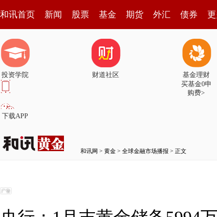
和讯首页
新闻
股票
基金
期货
外汇
债券
更
投资学院
财道社区
基金理财
买基金0申
购费>
下载APP
和讯网
>
黄金
>
全球金融市场播报
> 正文