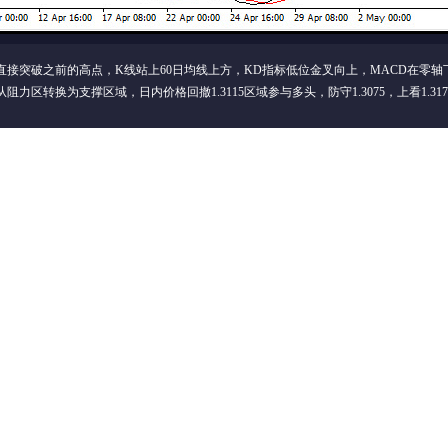
直接突破之前的高点，K线站上60日均线上方，KD指标低位金叉向上，MACD在零
力区转换为支撑区域，日内价格回撤1.3115区域参与多头，防守1.3075，上看1.3170,1
500
还可输入
字