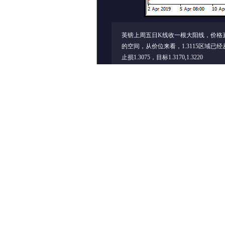
英镑上周五日K线收一根大阳线，价格
的空间，从价位来看，1.3115区域已经从阻
止损1.3075，目标1.3170,1.3220
< 上一个图集
评论