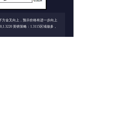
轴下方金叉向上，预示价格有进一步向上
.3220 英镑策略：1.3115区域做多，
下一个图集 >
相关组图
盛文兵：黄金强势持
今日交易机会提醒
续 金价回撤1416区
（06月05日）