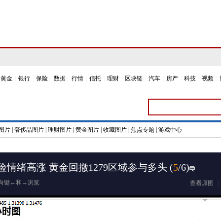
黄金
|
银行
|
保险
|
数据
|
行情
|
信托
|
理财
|
区块链
|
汽车
|
房产
|
科技
|
视频
|
图片
|
奢侈品图片
|
理财图片
|
黄金图片
|
收藏图片
|
焦点专题
|
游戏中心
情绪高涨 黄金回撤1279区域参与多头
(
5
/6)
向键←和→浏览
查看原图