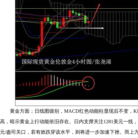
黄金方面；日线图级别，MACD红色动能柱显现后不变，KD
高，暗示黄金上行动能依旧存在。日内支撑关注1281美元一线，进
元/盎司关口，若有效跌穿该水平，则将进一步加速下挫。而上方初