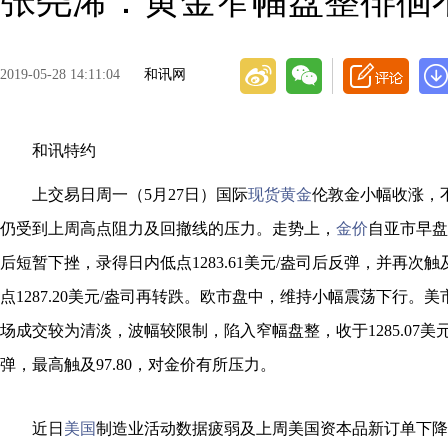
张尧浠：黄金窄幅盘整徘徊
2019-05-28 14:11:04
和讯网
和讯特约
上交易日周一（5月27日）国际
现货黄金
伦敦金小幅收涨，
仍受到上周高点阻力及回撤线的压力。走势上，
金价
自亚市早盘开
后短暂下挫，录得日内低点1283.61美元/盎司后反弹，并再次
点1287.20美元/盎司再转跌。欧市盘中，维持小幅震荡下行。
场成交较为清淡，波幅较限制，陷入窄幅盘整，收于1285.07美
弹，最高触及97.80，对金价有所压力。
近日
美国
制造业活动数据疲弱及上周美国资本品新订单下降