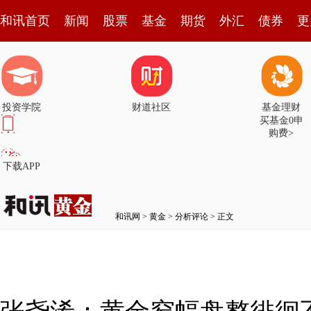
和讯首页
新闻
股票
基金
期货
外汇
债券
更
投资学院
财道社区
基金理财
买基金0申
购费>
下载APP
和讯网
>
黄金
>
分析评论
> 正文