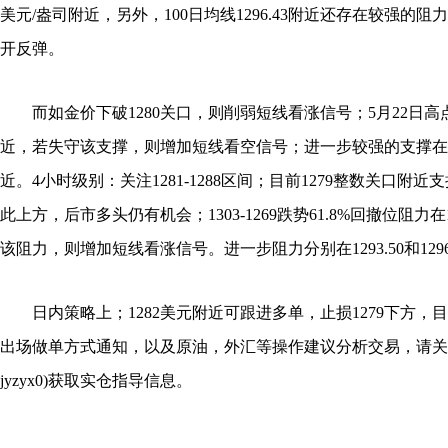
美元/盎司附近，另外，100日均线1296.43附近还存在较强的
开反弹。
而如金价下破1280关口，则削弱短线看涨信号；5月22日高点支撑
近，若失守该支撑，则增加短线看空信号；进一步较强的支撑在近期
近。4小时级别：关注1281-1288区间；目前1279整数关口附
此上方，后市多头仍有机会；1303-1269跌势61.8%回撤位阻力在1
该阻力，则增加短线看涨信号。进一步阻力分别在1293.50和1296
日内策略上；1282美元附近可跟进多单，止损1279下方，目标
出场做单方式通知，以及原油，外汇等操作建议分析交易，请关
jyzyx0)获取实仓指导信息。