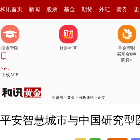
和讯首页
新闻
股票
基金
期货
外汇
债券
更
投资学院
财道社区
基金理财
买基金0申
购费>
下载APP
和讯网
>
黄金
>
分析评论
> 正文
平安智慧城市与中国研究型