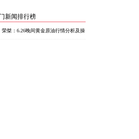
门新闻排行榜
荣桀：6.26晚间黄金原油行情分析及操
作建议
特朗普又“怒喷”鲍威尔！全球重大风险
逼近、黄金仍有望冲击1500大关？
金价遭遇暴跌知名投行：多头不要慌
金价未来仍有望飙升至1921美元
张尧浠：降息预期遭压金价回撤依托关键支
撑看涨不变
张尧浠：黄金回撤收跌技术见顶关注美GDP
定看涨依据
金价直逼1400大关、创两周最大单日跌幅黄
金、白银、原油行情分析
张尧浠：黄金窄幅盘整徘徊不前、避险动荡