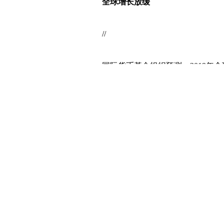
全球增长放缓
//
国际货币基金组织预测，2019年全球
水平，较4月份的世界经济展望下调0.
兴国家的货币政策几乎同时大幅放松的
年全球经济增长率只有2.5%，这对欧
消息，对
黄金
来说是好消息！
美国
方面，预计该国2019年经济增长
是，预计到2020年，这一增长将放缓至
中采取的财政刺激措施的效果减弱造成的
年非常疲弱的1.2%（2018年为1.9%