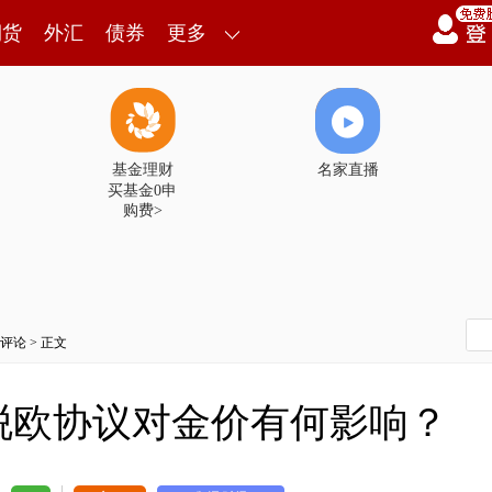
期货
外汇
债券
更多
基金理财
名家直播
买基金0申
购费>
评论
> 正文
脱欧协议对金价有何影响？