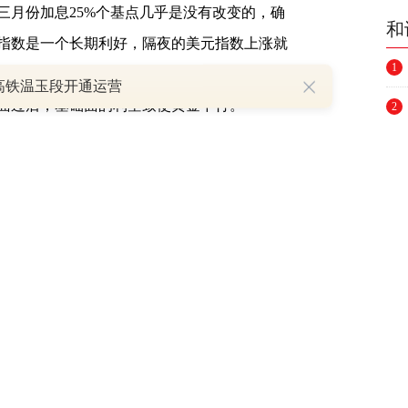
三月份加息25%个基点几乎是没有改变的，确
和
指数是一个长期利好，隔夜的美元指数上涨就
1
美元指数得上涨就是对黄金最致命的利空，美
高铁温玉段开通运营
面过后，基础面的利空致使黄金下行。
2
3
4
5
6
7
8
9