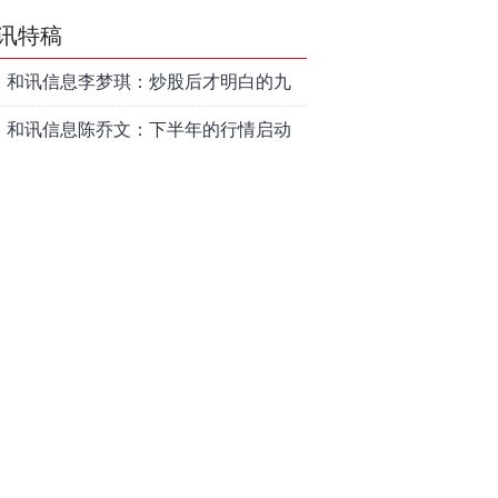
讯特稿
和讯信息李梦琪：炒股后才明白的九
个人生道理
和讯信息陈乔文：下半年的行情启动
了
和讯信息张平：A股4连阳后，踏空怎
么办？结构性回补！
和讯信息高璐明：深夜利好！不加息
了？周一还能涨吗？
和讯信息房勇：数据利好，下周一应
对方案
和讯信息代国飞：看懂这3种十字星k
线形态
和讯信息吕妮蔓：下周开盘这三个方
向，还有仓位的朋友一定要拿稳了
炒股终极奥义：禁止跟任何股票“谈恋
爱”
茅台提价后20天：资本市场抢跑，磨