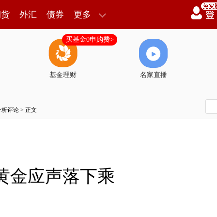
期货
外汇
债券
更多
买基金0申购费>
基金理财
名家直播
分析评论
> 正文
黄金应声落下乘