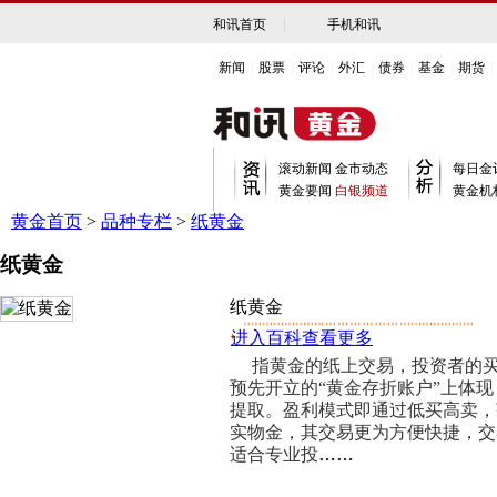
和讯首页
|
手机和讯
新闻
|
股票
|
评论
|
外汇
|
债券
|
基金
|
期货
|
滚动新闻
金市动态
每日金
黄金要闻
白银频道
黄金机
黄金首页
>
品种专栏
>
纸黄金
纸黄金
纸黄金
进入百科查看更多
指黄金的纸上交易，投资者的买
预先开立的“黄金存折账户”上体
提取。盈利模式即通过低买高卖，
实物金，其交易更为方便快捷，交
适合专业投
……