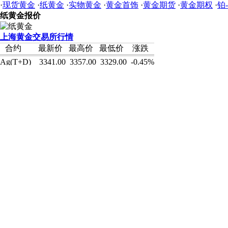
·
现货黄金
·
纸黄金
·
实物黄金
·
黄金首饰
·
黄金期货
·
黄金期权
·
铂
纸黄金报价
上海黄金交易所行情
合约
最新价
最高价
最低价
涨跌
Ag(T+D)
3341.00
3357.00
3329.00
-0.45%
Ag99.9
0.00
0.00
0.00
0.00%
Ag99.99
0.00
0.00
0.00
0.00%
Au(T+D)
228.86
231.70
228.05
-1.41%
Au(T+N1)
231.20
233.95
231.05
-1.49%
Au(T+N2)
229.60
231.80
229.00
-1.16%
黄金频道联系方式
:信息提供热线：010-85657092
:广告合作热线：
点击进入
:
给我们提意见
新闻
股票
基金
黄金
频
交
道
易
外汇
期货
保险
银行
理财
债券
互金
评论