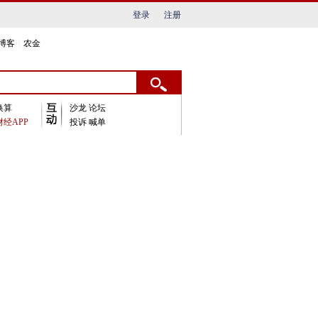
登录
注册
博客
|
农金
换算
沙龙
论坛
经APP
投诉
喊单