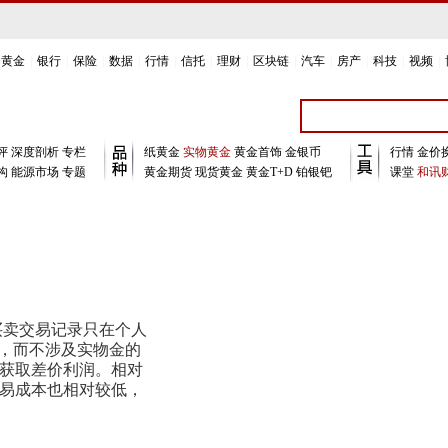
黄金
|
银行
|
保险
|
数据
|
行情
|
信托
|
理财
|
区块链
|
汽车
|
房产
|
科技
|
视频
|
评
深度剖析
专栏
纸黄金
实物黄金
黄金首饰
金银币
行情
金价
构
能源市场
专题
黄金期货
现货黄金
黄金T+D
铂银钯
课堂
和讯财
卖交易记录只在个人
现，而不涉及实物金的
获取差价利润。相对
易成本也相对较低，