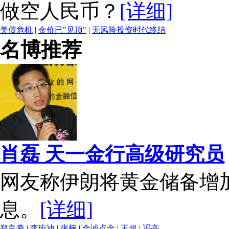
做空人民币？
[详细]
美债危机
|
金价已"见顶"
|
无风险投资时代终结
名博推荐
肖磊 天一金行高级研究员
网友称伊朗将黄金储备增加
息。
[详细]
郑良豪
|
李珩迪
|
张楠
|
金诚点金
|
王超
|
冯亮