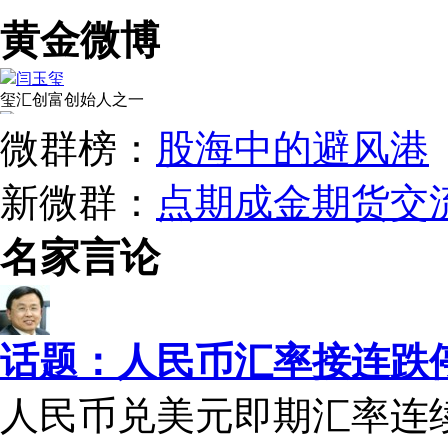
黄金微博
闫玉玺
玺汇创富创始人之一
瞿炜
微群榜：
股海中的避风港
黄金白银投资达人
2815
外汇达人
新微群
：
点期成金期货交
逍遥鹰63
外汇达人
名家言论
李兵
投资达人
环游金融界W
投资达人
话题：人民币汇率接连跌
人民币兑美元即期汇率连