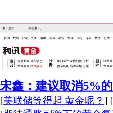
和讯首页
|
手机和讯
新闻
|
股票
|
评论
|
外汇
|
债券
|
基金
|
期货
|
黄金
|
银行
|
保险
|
数据
|
行情
|
滚动新闻
金市动态
每日金评
深度剖析
专栏
纸黄金
黄金要闻
白银频道
黄金机构
能源市场
专题
黄金期
宋鑫：建议取消5%
[
美联储等得起 黄金呢？
] 