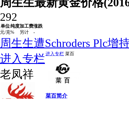
周生生最新黄金价格(2016-
292
单位
纯度
加工费
涨跌
元/克
%
另计
-
周生生遭Schroders Plc
进入专栏
菜百
进入专栏
老凤祥
菜百简介
菜百主要经营足金、千足金饰品、金条、
菜百最新黄金价格(2015-02-09)参
288
老凤祥
单位
纯度
加工费
涨跌
元/克
%
另计
-