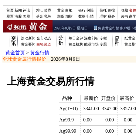
首页
新闻
评论
外汇
债券
黄金
白银
银行
保险
信托
创投
收藏
奢
股票
港股
美股
基金
私募
期货
期指
数据
行情
理财
税务
读书
商
2026年8月9日 星期日
免费黄金行情客户端下
滚动新闻
金市动态
每日金评
深度剖析
专栏
纸黄金
黄金要闻
白银频道
黄金机构
能源市场
专题
黄金期
黄金首页
>
黄金行情
全球贵金属行情报价
2026年8月9日
上海黄金交易所行情
品种
最新价
开盘价
最高价
Ag(T+D)
3341.00
3347.00
3357.00
Ag99.9
0.00
0.00
0.00
Ag99.99
0.00
0.00
0.00