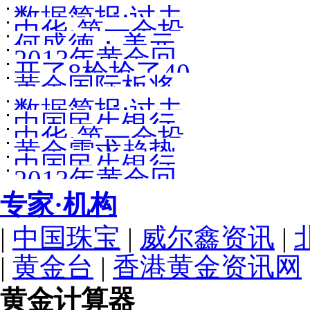
指数与黄金白
记
数据简报:过去
首饰最新黄金
玄机
中华·第一金投
银走势的相关
何盛德：美元
50年黄金价格
价格310.00
2013年黄金回
资与发展论坛
性研究
开了8枪抢了40
指数与黄金白
走势图与大事
黄金国际板将
顾及2014年走
嘉宾简介
余万元金饰[图]
银走势的相关
记
数据简报:过去
登场人民币定
势展望
中国民生银行
性研究
中华·第一金投
50年黄金价格
价起航
黄金需求趋势
代理个人贵金
中国民生银行
资与发展论坛
走势图与大事
2013年黄金回
报告中文全文
属延期网上交
代理个人贵金
嘉宾简介
记
专家·机构
顾及2014年走
易说明
属延期交易业
势展望
|
中国珠宝
|
威尔鑫资讯
|
务常见问题解
|
黄金台
|
香港黄金资讯网
答
黄金计算器