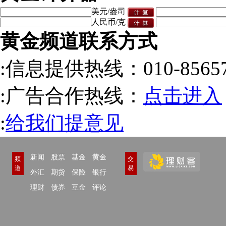
美元/盎司
人民币/克
黄金频道联系方式
:信息提供热线：010-85657
:广告合作热线：
点击进入
:
给我们提意见
新闻
股票
基金
黄金
频
交
道
易
外汇
期货
保险
银行
理财
债券
互金
评论