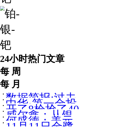
24小时热门文章
每 周
每 月
数据简报:过去
中华·第一金投
开了8枪抢了40
50年黄金价格
威尔鑫：从银
资与发展论坛
何盛德：美元
余万元金饰[图]
走势图与大事
11月11日金鹭
价走势探金市
嘉宾简介