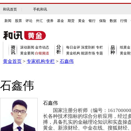
和讯首页
|
手机和讯
新闻
|
股票
|
评论
|
外汇
|
债券
|
基金
|
期货
|
黄金
|
银行
|
保险
|
数据
|
行情
|
滚动新闻
金市动态
每日金评
深度剖析
专栏
纸黄金
黄金要闻
白银频道
黄金机构
能源市场
专题
黄金期
黄金首页
>
专家机构专栏
>
石鑫伟
石鑫伟
石鑫伟
国家注册分析师（编号：1617000000
长各种技术指标的综合分析应用，经过
搏，具备扎实的金融理论知识和实盘操
黄金、新浪财经、中金在线、搜狐财经