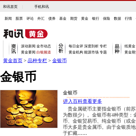
和讯首页
|
手机和讯
新闻
|
股票
|
评论
|
外汇
|
债券
|
基金
|
期货
|
黄金
|
银行
|
保险
|
数据
|
行情
|
滚动新闻
金市动态
每日金评
深度剖析
专栏
纸黄金
黄金要闻
白银频道
黄金机构
能源市场
专题
黄金期
黄金首页
>
品种专栏
>
金银币
金银币
金银币
进入百科查看更多
贵金属硬币主要指金银币（前苏
为数很少）。金银币有4种类型：
币、金银贸易币、纯金银币（或金
币大多是贵金属币。由于金银质地
于贮藏
……