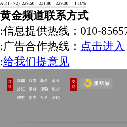
Au(T+N2)
229.60
231.80
229.00
-1.16%
黄金频道联系方式
:信息提供热线：010-85657
:广告合作热线：
点击进入
:
给我们提意见
新闻
股票
基金
黄金
频
交
道
易
外汇
期货
保险
银行
理财
债券
互金
评论