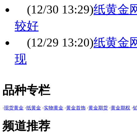
(12/30 13:29)
纸黄金
较好
(12/29 13:20)
纸黄金
现
品种专栏
·
现货黄金
·
纸黄金
·
实物黄金
·
黄金首饰
·
黄金期货
·
黄金期权
·
铂
频道推荐