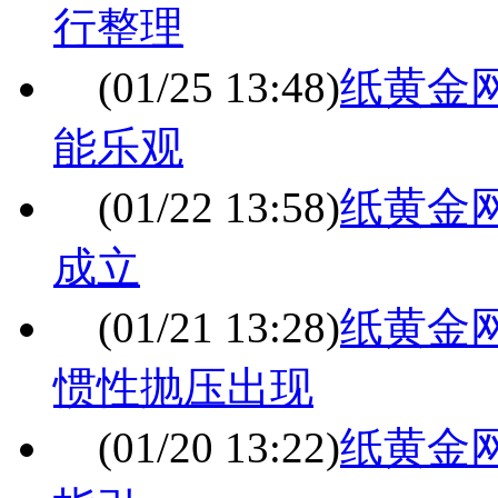
行整理
(01/25 13:48)
纸黄金
能乐观
(01/22 13:58)
纸黄金
成立
(01/21 13:28)
纸黄金
惯性抛压出现
(01/20 13:22)
纸黄金