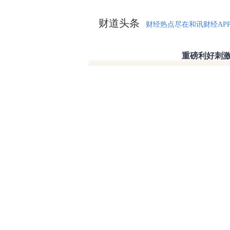
财道头条
财经热点尽在和讯财经AP
16:59
润邦股
秦蠡论股专栏 07-
【日报】弹
脱水君 07-15 0
【日报】底
脱水君 07-14 0