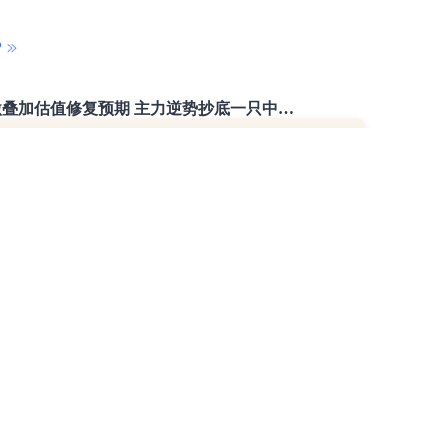
P
份：GENMA获6500吨超大型浮吊订单
重磅利好刺激叠加估值修复预期 主力逆势抄底一只中药龙头股
16 07:29
簧没坏，只是暂时被压住
8:13
部区间已探明，但过程不会一帆风顺
7:48