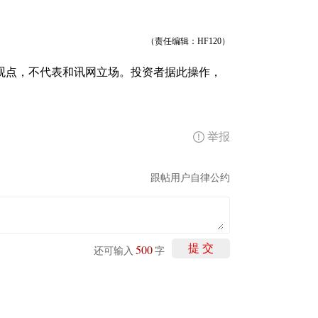
（责任编辑：HF120）
观点，不代表和讯网立场。投资者据此操作，
举报
跟帖用户自律公约
500
提 交
还可输入
字