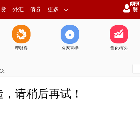
期货
外汇
债券
更多
理财客
名家直播
量化精选
正文
造，请稍后再试！