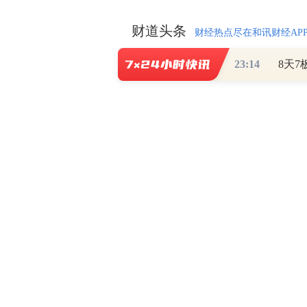
财道头条
财经热点尽在和讯财经AP
23:14
秦蠡论股专栏 07-
【日报】弹
脱水君 07-15 0
【日报】底
脱水君 07-14 0