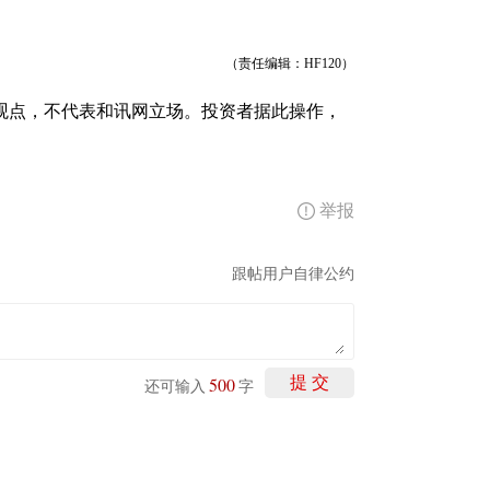
（责任编辑：HF120）
观点，不代表和讯网立场。投资者据此操作，
举报
跟帖用户自律公约
500
提 交
还可输入
字