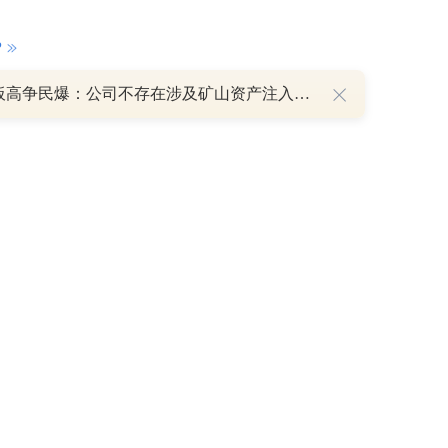
P
8天7板高争民爆：公司不存在涉及矿山资产注入和重大资产重组的具体计划
重磅利好刺激叠加估值修复预期 主力逆势抄底一只中药龙头股
16 07:29
簧没坏，只是暂时被压住
8:13
部区间已探明，但过程不会一帆风顺
7:48