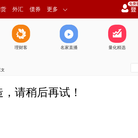
期货
外汇
债券
更多
理财客
名家直播
量化精选
正文
造，请稍后再试！