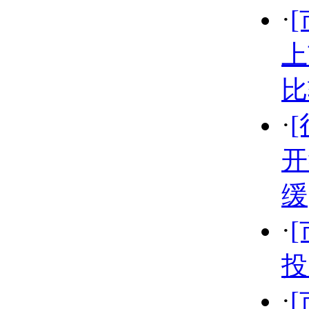
·
上
比
·
开
缓
·
投
·