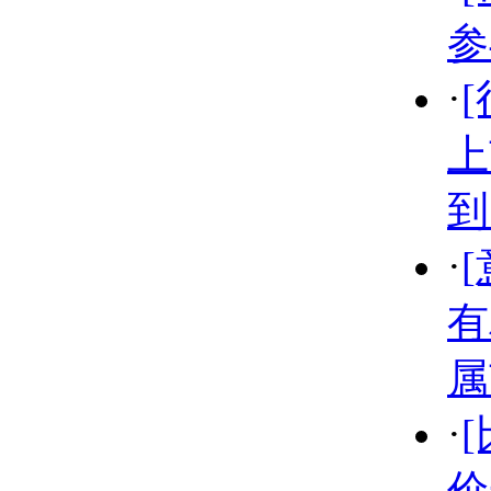
参
·
上
到
·
有
属
·
价