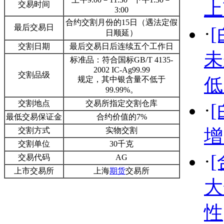
上
交易时间
3:00
合约交割月份的15日（遇法定假
最后交易日
·
日顺延）
交割日期
最后交易日后连续五个工作日
未
标准品：符合国标GB/T 4135-
2002 IC-Ag99.99
交割品级
低
规定，其中银含量不低于
99.99%。
交割地点
交易所指定交割仓库
·
最低交易保证金
合约价值的7%
增
交割方式
实物交割
交割单位
30千克
·
交易代码
AG
上市交易所
上海
期货
交易所
大
性