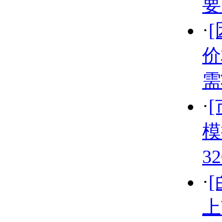
要
·
价
需
·
模
3
·
上