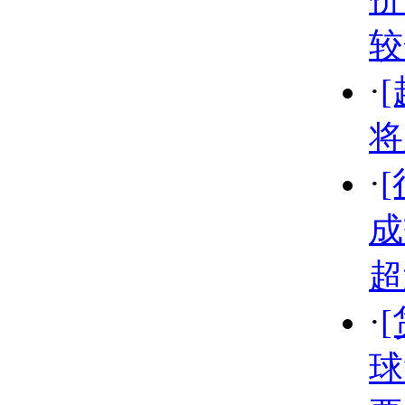
较
·
将
·
成
超
·
球