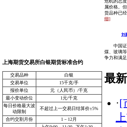
危机的态度
属价格。但
货品种已经
细]
刘
中国证监
煤、玻璃等
争力和满足
上海期货交易所白银期货标准合约
最新
交易品种
白银
交易单位
15千克/手
报价单位
元（人民币）/千克
最小变动价位
1元/千克
·
每日价格最大波
不超过上一交易日结算价±5%
动限制
上
合约交割月份
1－12月
上午9:00－11:30 下午1:30－