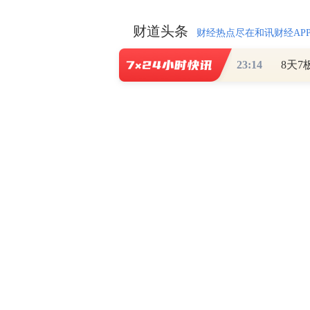
财道头条
财经热点尽在和讯财经AP
23:14
秦蠡论股专栏 07-
【日报】弹
脱水君 07-15 0
【日报】底
脱水君 07-14 0