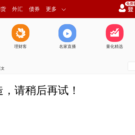
期货
外汇
债券
更多
理财客
名家直播
量化精选
正文
造，请稍后再试！