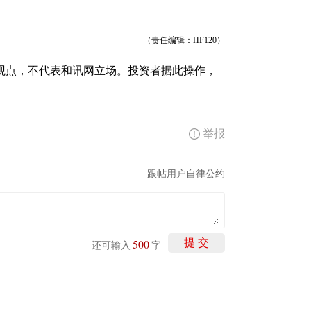
（责任编辑：HF120）
观点，不代表和讯网立场。投资者据此操作，
举报
跟帖用户自律公约
500
提 交
还可输入
字