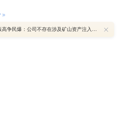
P
8天7板高争民爆：公司不存在涉及矿山资产注入和重大资产重组的具体计划
重磅利好刺激叠加估值修复预期 主力逆势抄底一只中药龙头股
16 07:29
簧没坏，只是暂时被压住
8:13
部区间已探明，但过程不会一帆风顺
7:48