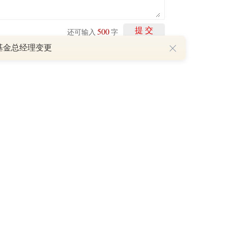
500
提 交
还可输入
字
基金总经理变更
P
重磅利好刺激叠加估值修复预期 主力逆势抄底一只中药龙头股
16 07:29
簧没坏，只是暂时被压住
8:13