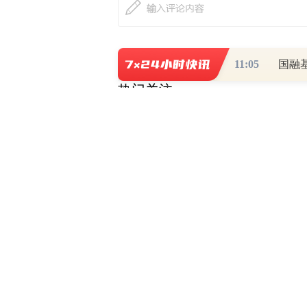
11:05
国融
热门关注
财道头条
财经热点尽在和讯财经AP
秦蠡论股专栏 07-
【日报】弹
脱水君 07-15 0