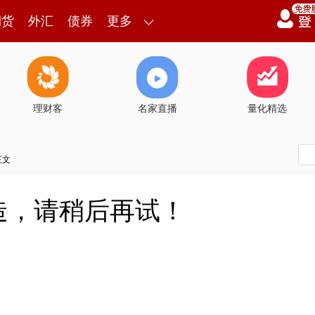
期货
外汇
债券
更多
理财客
名家直播
量化精选
正文
造，请稍后再试！