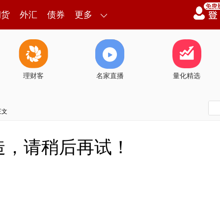
期货
外汇
债券
更多
理财客
名家直播
量化精选
正文
造，请稍后再试！