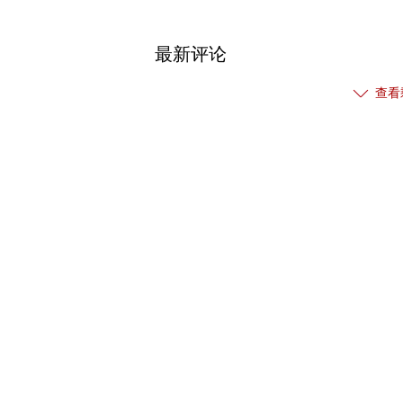
最新评论
查看
热门关注
【免责声明】本文仅代表作者本人观点，与和