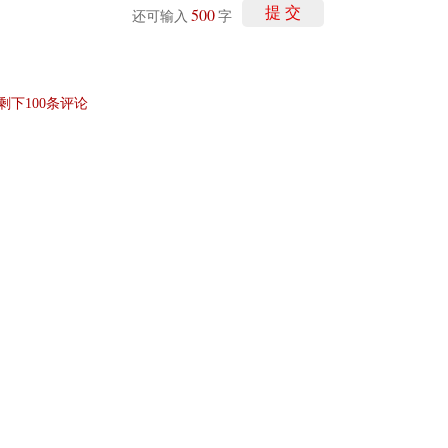
500
提 交
还可输入
字
剩下
100
条评论
讯网无关。和讯网站对文中陈述、观点判断保持中立，不对所包含内容的准确性、可靠
仅作参考，并请自行承担全部责任。
和讯恭候您的意见
-
联系我们
-
关于我们
-
广告服务