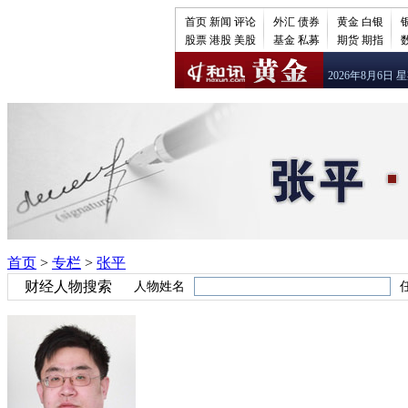
首页
新闻
评论
外汇
债券
黄金
白银
股票
港股
美股
基金
私募
期货
期指
2026年8月6日 
首页
>
专栏
>
张平
财经人物搜索
人物姓名