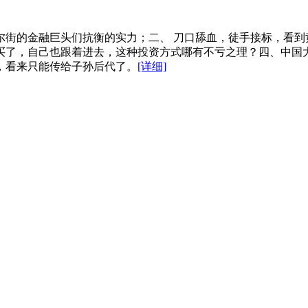
尔街的金融巨头们抗衡的实力；二、 刀口舔血，徒手接标，看到
买了，自己也跟着进去，这种投资方式哪有不亏之理？四、中国
，看来只能传给子孙后代了。
[详细]
国内投资者立刻抱着一夜暴富的心态，争先恐后的进入黄金市场
消失殆尽之后，像“买白菜”一样的抢购黄金的后果只能是，中国
一些阴谋论就没有了立脚的市场。当前中国经济不仅要面临探底
爆发。对于闻惯了腥味的国外投资大鳄来说是千载而逢的机会，