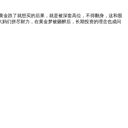
黄金跌了就想买的后果，就是被深套高位，不得翻身，这和股
大妈们拼尽财力，在黄金梦被砸醉后，长期投资的理念也成问
。当然中国民众的强劲需求可以延迟国际金价下跌的进程，但是难
的投资者被套在本轮黄金泡沫破裂后的半山腰上，为本轮黄金牛
的风险，而且还要应对经济结构的转型之忧！最为可怕的是目前
而对于中国决策层来说，要注意外资做空中国的几个主要渠道，