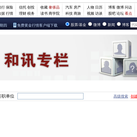
银行
保险
信托
创投
收藏
奢侈品
汽车
房产
人物
日历
博客
微博
问达
数据
行情
理财
税务
读书
商学院
科技
商旅
视频
访谈
股吧
论坛
看点
股票/基金
微博
新闻
博客
星期四
免费黄金行情客户端下载
任职单位
高级搜索
创
|