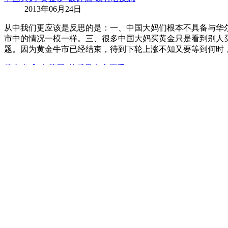
2013年06月24日
从中我们更应该是反思的是：一、中国大妈们根本不具备与华
市中的情况一模一样。三、很多中国大妈买黄金只是看到别人
题。因为黄金牛市已经结束，待到下轮上涨不知又要等到何时
黄金当成“白菜买”的后果有多严重
2013年04月24日
持续了12年黄金泡沫破裂后，其价格刚好跌去了20%，很多
以改变其泡沫破裂之后真正的运行轨迹。当目前做多反弹动能
市最后盛宴买单。
[详细]
外资究竟会如何做空中国
2013年04月24日
外资大手笔做空中国的主要原因就是中国经济出了问题，否则
地方债务平台危机、影子银行风险、房地产泡沫风险等将集中
以做到防患于未然。
[详细]
黄金和中国房产的大牛市或许已经走向终结
2013年4月7日