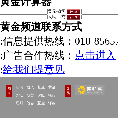
黄金计算器
美元/盎司
人民币/克
黄金频道联系方式
:信息提供热线：010-85657
:广告合作热线：
点击进入
:
给我们提意见
新闻
股票
基金
黄金
频
交
道
易
外汇
期货
保险
银行
理财
债券
互金
评论