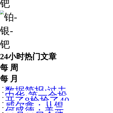
钯
24小时热门文章
每 周
每 月
数据简报:过去
中华·第一金投
开了8枪抢了40
50年黄金价格
威尔鑫：从银
资与发展论坛
何盛德：美元
余万元金饰[图]
走势图与大事