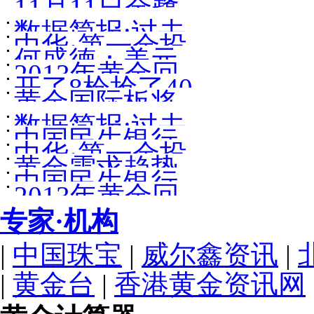
11月11日金鹭
价走势探金市
嘉宾简介
指数与黄金白
记
数据简报:过去
首饰最新黄金
玄机
中华·第一金投
银走势的相关
何盛德：美元
50年黄金价格
价格310.00
2013年黄金回
资与发展论坛
性研究
开了8枪抢了40
指数与黄金白
走势图与大事
黄金国际板将
顾及2014年走
嘉宾简介
余万元金饰[图]
银走势的相关
记
数据简报:过去
登场人民币定
势展望
中国民生银行
性研究
中华·第一金投
50年黄金价格
价起航
黄金需求趋势
代理个人贵金
中国民生银行
资与发展论坛
走势图与大事
2013年黄金回
报告中文全文
属延期网上交
代理个人贵金
嘉宾简介
记
专家·机构
顾及2014年走
易说明
属延期交易业
势展望
|
中国珠宝
|
威尔鑫资讯
|
务常见问题解
|
黄金台
|
香港黄金资讯网
答