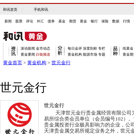
和讯首页
|
手机和讯
新闻
|
股票
|
评论
|
外汇
|
债券
|
基金
|
期货
|
黄金
|
银行
|
保险
|
数据
|
行情
|
滚动新闻
金市动态
每日金评
深度剖析
专栏
纸黄金
黄金要闻
白银频道
黄金机构
能源市场
专题
黄金期
黄金首页
>
黄金机构
>
世元金行
世元金行
世元金行
天津世元金行贵金属经营有限公司为
易所综合类会员单位（会员编号102）
贵金属投资行业极具影响力的企业，公
天津贵金属交易所规定业务之外，世元