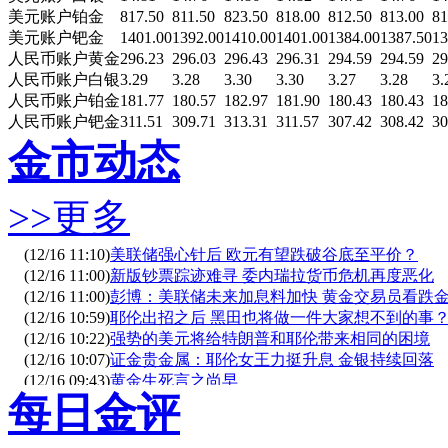
美元账户铂金
817.50
811.50
823.50
818.00
812.50
813.00
81
美元账户钯金
1401.00
1392.00
1410.00
1401.00
1384.00
1387.50
13
人民币账户黄金
296.23
296.03
296.43
296.31
294.59
294.59
29
人民币账户白银
3.29
3.28
3.30
3.30
3.27
3.28
3.
人民币账户铂金
181.77
180.57
182.97
181.90
180.43
180.43
18
人民币账户钯金
311.51
309.71
313.31
311.57
307.42
308.42
30
金市动态
>>更多
(12/16 11:10)
美联储强心针后 欧元有望跌破谷底至平价？
(12/16 11:00)
新版钞票踪迹难寻 委内瑞拉货币危机再度恶化
(12/16 11:00)
彭博：美联储未来加息料加快 黄金交易员看跌
(12/16 10:59)
耶伦出招之后 黑田也将做一件大家想不到的事
(12/16 10:22)
强势的美元将给特朗普和耶伦带来相同的困境
(12/16 10:07)
证金贵金属：耶伦女王力挺升息 金银持续回落
(12/16 09:43)
黄金生死言之尚早
每日金评
(12/16 09:23)
全球最大私人银行警告称“美元走势恐难遂意”
(12/16 09:22)
中国抛售美债支撑人民币 美国“头号债主” 地位
(12/16 09:12)
金价刷新新低