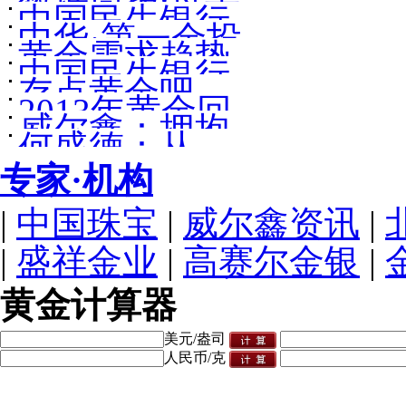
数据简报:过去
值被严重低估
界黄金价格一
中国民生银行
中华·第一金投
50年黄金价格
银价或将报复
览表
黄金需求趋势
代理个人贵金
中国民生银行
资与发展论坛
走势图与大事
性上涨
存点黄金吧
报告中文全文
属延期网上交
2013年黄金回
代理个人贵金
嘉宾简介
记
威尔鑫：拥抱
易说明
何盛德：从
顾及2014年走
属延期交易业
金市大五浪 三
专家·机构
QE1与QE2推
势展望
务常见问题解
千金价景非凡
测QE3对金银
|
中国珠宝
答
|
威尔鑫资讯
|
走势影响
|
盛祥金业
|
高赛尔金银
|
黄金计算器
美元/盎司
人民币/克