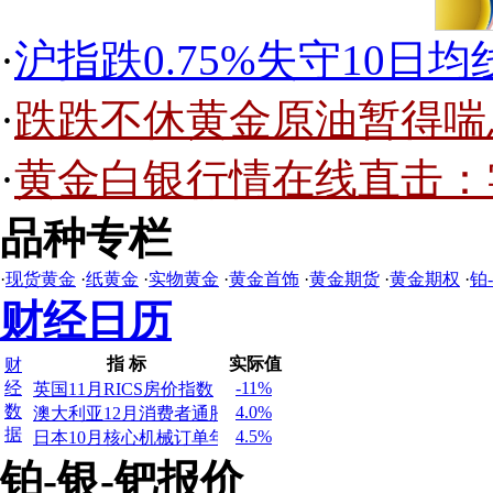
(12/16 06:49)
(12/16 09:27)
加息重燃这轮美元涨势 黄金加速探底
12月16日工行最新纸黄金价格
(12/16 06:12)
(12/16 09:26)
美元在美联储加息后急升 金价跌至10个半月低
12月16日山东招金最新回购金价262.25
·
沪指跌0.75%失守10日
(12/16 03:23)
(12/16 08:42)
美加息“靴子”落地 金价迎来筑底时刻
盈策研究所：数据靓丽加速升息预期 银价继续
(12/16 02:59)
(12/16 08:41)
“狼”来了黄金或陷“黑暗时代”
韩楚沫：美联储鹰派加息金价刷新低
(12/15 21:49)
(12/16 08:40)
多项经济数据暗示通胀企稳 支撑美联储明年多
​金一刁：原油下探50后反弹 白银已入空头魔怔
·
跌跌不休黄金原油暂得喘
(12/15 21:36)
(12/16 08:37)
华尔街投行：2017年美联储加息不会超过两次
陈少涵：加息美元再创新高103 黄金能否站稳11
(12/15 21:09)
(12/16 08:06)
英国央行如期按兵不动 升息无望英镑下跌
牧雨瑶：黄金遭美指血洗破1130 原油同遭殃减
·
黄金白银行情在线直击：
(12/15 20:39)
(12/16 08:05)
英国政府债券期货升高20个点 英镑/美元扩大跌
程晏菲：黄金中期风险仍偏下行 油价短线上扬
(12/15 20:31)
(12/16 07:24)
美联储如期加息 欧元大跌至14年新低
张书润：美靓丽数据金价雪上加霜 周五谨防大
(12/15 20:19)
(12/16 07:23)
美联储加息“鹰派决议”致黄金失守1150支撑点位
加息持续发酵白银受挫 原油亦受美元走强拖累
品种专栏
(12/15 20:15)
(12/16 07:22)
英国央行宣布利率维持不变 11月CPI或低于预期
黄金抄底为时过早 危机四伏反弹谨防周五黑天
(12/15 20:04)
(12/16 02:29)
英国央行维持利率0.25%不变 通胀或将会升至2%
12月16日上海金交所Ag(T+D)价格3978.00
·
现货黄金
·
纸黄金
·
实物黄金
·
黄金首饰
·
黄金期货
·
黄金期权
·
铂
(12/15 19:59)
(12/16 02:29)
加息持续发酵 美元再14年来创新高
12月16日上海金交所Au(T+D)价格261.82
财经日历
(12/15 19:51)
(12/16 02:29)
瑞士央行：不排除再次降息的可能
12月16日上海金交所mAu(T+D)价格262.15
(12/15 19:06)
(12/16 02:25)
GM负责人：看好特朗普税收改革，美国经济前
12月16日上海金交所Pt99.95价格222.00
(12/15 19:05)
(12/16 02:20)
共同社：日本拟上调2017年度GDP增速预期至1.
12月16日上海金交所Au99.95价格262.00
指 标
实际值
财
(12/15 18:39)
(12/16 02:09)
道明证券：建议位做空欧/美 初始目标1.0250/1.02
12月16日上海金交所Au99.99价格262.59
经
-11%
英国11月RICS房价指数
(12/15 18:24)
(12/16 01:57)
新华社评：美国应就宏观政策与其他主要经济体
12月16日上海金交所Ag(T+D)价格3984.00
数
4.0%
澳大利亚12月消费者通胀预期
(12/15 17:24)
(12/16 01:57)
中国会用外汇储备遏制人民币贬值吗？
12月16日上海金交所Au(T+D)价格262.18
据
4.5%
日本10月核心机械订单年率
(12/16 01:57)
12月16日上海金交所mAu(T+D)价格262.45
铂-银-钯报价
(12/16 01:55)
12月16日上海金交所Au100g价格262.50