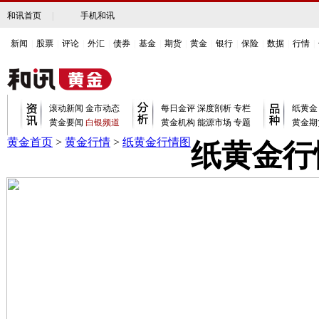
和讯首页
|
手机和讯
新闻
|
股票
|
评论
|
外汇
|
债券
|
基金
|
期货
|
黄金
|
银行
|
保险
|
数据
|
行情
|
滚动新闻
金市动态
每日金评
深度剖析
专栏
纸黄金
黄金要闻
白银频道
黄金机构
能源市场
专题
黄金期
黄金首页
>
黄金行情
>
纸黄金行情图
纸黄金行