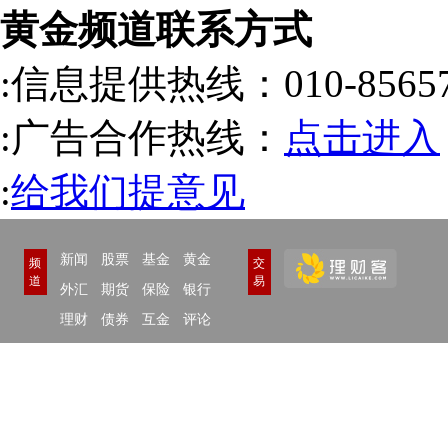
黄金频道联系方式
:信息提供热线：010-85657
:广告合作热线：
点击进入
:
给我们提意见
新闻
股票
基金
黄金
频
交
道
易
外汇
期货
保险
银行
理财
债券
互金
评论
举报/投诉/意见反