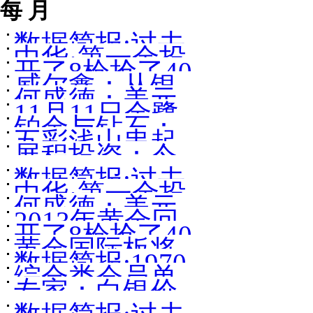
每 月
数据简报:过去
中华·第一金投
开了8枪抢了40
50年黄金价格
威尔鑫：从银
资与发展论坛
何盛德：美元
余万元金饰[图]
走势图与大事
11月11日金鹭
价走势探金市
嘉宾简介
铂金与钻石：
指数与黄金白
记
五彩浅山串起
首饰最新黄金
玄机
展程投资：今
灵魂之伴
银走势的相关
顺义旅游“黄金
价格310.00
数据简报:过去
年铁路将完成
性研究
中华·第一金投
线”
何盛德：美元
50年黄金价格
基础设施投资
2013年黄金回
资与发展论坛
开了8枪抢了40
指数与黄金白
走势图与大事
6000亿元
黄金国际板将
顾及2014年走
嘉宾简介
数据简报:1970
余万元金饰[图]
银走势的相关
记
综合类会员单
登场人民币定
势展望
专家：白银价
年1月份以来世
性研究
位管理办法
价起航