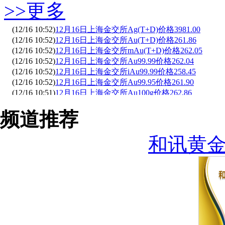
>>更多
(12/16 09:11)
美联储鹰派加息把新兴市场推入火坑 或重蹈年
(12/16 09:09)
美元前景大好 金市尸横遍野 失守1130美元关口
(12/16 09:07)
(12/16 10:52)
黄金失守1130 贵金属投资或重回基本面为王
12月16日上海金交所Ag(T+D)价格3981.00
(12/16 08:57)
(12/16 10:52)
美联储鹰派加息威力续存 美元强势依旧
12月16日上海金交所Au(T+D)价格261.86
(12/16 08:42)
(12/16 10:52)
国际黄金、白银ETF最新持仓查询(2016-12-16)
12月16日上海金交所mAu(T+D)价格262.05
(12/16 08:33)
(12/16 10:52)
美国“七宗罪”或许能成为黄金腾飞的引擎
12月16日上海金交所Au99.99价格262.04
(12/16 08:29)
(12/16 10:52)
加息之后 超百亿美元黄金期货惨遭抛售
12月16日上海金交所iAu99.99价格258.45
(12/16 08:24)
(12/16 10:52)
花旗：美联储明年若3次黄金或将再跌4%
12月16日上海金交所Au99.95价格261.90
(12/16 08:24)
(12/16 10:51)
是时候发生逆转了！下一轮牛市黄金将攀升至52
12月16日上海金交所Au100g价格262.86
(12/16 08:22)
(12/16 10:49)
今日黄金市场交易须知(2016-12-16)
12月16日上海金交所Pt99.95价格219.00
频道推荐
(12/16 07:34)
(12/16 10:42)
金价中长期仍有上涨可能
曾辉：连阴回落且弱势收尾 黄金继续做空！
(12/16 07:34)
(12/16 10:08)
福建平潭积极发展外向型经济 做大跨境交易构
12月16日上海金交所iAu100g价格0.00
(12/16 07:15)
(12/16 10:04)
(财经·行情)纽约金价15日下跌近3%
证金贵金属：FED加速升息预期发酵 金银溃不
和讯黄
(12/16 07:05)
(12/16 10:03)
黄金这下跌不仅仅是因为美联储加息
黄永权：1131-33区域有阻力 金价暂且先考虑做
(12/16 07:04)
(12/16 09:50)
45年里有29年金价在这一季节上涨
12月16日上海金交所Ag99.99价格0.00
(12/16 07:01)
(12/16 09:48)
黄金以后的道路将会比较坎坷
12月16日上海金交所Au(T+D)价格262.20
(12/16 07:00)
(12/16 09:48)
花旗：美联储2017年若3次黄金将再跌4%
12月16日上海金交所mAu(T+D)价格262.38
(12/16 06:59)
(12/16 09:48)
美国“十宗罪”——黄金的救星
12月16日上海金交所Au99.99价格262.39
(12/16 06:56)
(12/16 09:48)
雪上加霜！美数据强劲黄金跌势加剧多头梦碎
12月16日上海金交所iAu99.99价格259.50
(12/16 06:55)
(12/16 09:47)
与历史比较 我推荐研究1935-1945年
12月16日上海金交所Au100g价格262.70
(12/16 06:53)
(12/16 09:47)
明知道市场存在操纵 你应该怎么做
12月16日上海金交所Au99.95价格262.10