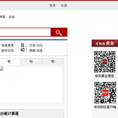
登录
注册
博客
|
农金
情
金银换算
沙龙
论坛
银
财经日历
视频
知道
银
铂
钯
白银计算器