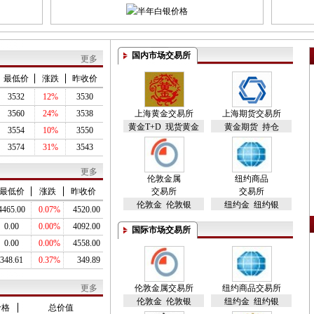
国内市场交易所
更多
最低价
涨跌
昨收价
3532
12%
3530
3560
24%
3538
上海黄金交易所
上海期货交易所
黄金T+D
现货黄金
黄金期货
持仓
3554
10%
3550
3574
31%
3543
更多
伦敦金属
纽约商品
最低价
涨跌
昨收价
交易所
交易所
伦敦金
伦敦银
纽约金
纽约银
4465.00
0.07%
4520.00
0.00
0.00%
4092.00
国际市场交易所
0.00
0.00%
4558.00
348.61
0.37%
349.89
更多
伦敦金属交易所
纽约商品交易所
伦敦金
伦敦银
纽约金
纽约银
价格
总价值