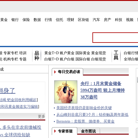
黄金
|
银行
|
保险
|
数据
|
行情
|
信托
|
理财
|
区块链
|
汽车
|
房产
|
科技
|
视频
|
读
专家专栏
培训
黄金T+D
账户黄金
国际黄金
黄金现货
白银行
短线面临结利盘考验
论
机构专栏
专题
白银T+D
账户白银
国际白银
白银现货
全球白
成
宽幅震荡
每日交易必读
人民币步入6.3时代
近期风险”
央行：1月末黄金储备
打上问号
翻身了
5994万盎司 较上月增持
逾30美金
38万盎司
枯竭 钯金回收利用崛起
]
降 利好原油
 短线翻空牛局难改
聘和讯黄金频道实习编辑
]
美国经济表现仍是影响金价的关键
反复试探1800
从山峰到谷底只要3个月：钴价触及两年新低
更多
短线面临结利盘考验
Bernstein：卖股票、抛债券、买黄金
成
，多头在非农前缴械投
宽幅震荡
专家答疑
金市图说
vs 全球供给短缺
人民币步入6.3时代