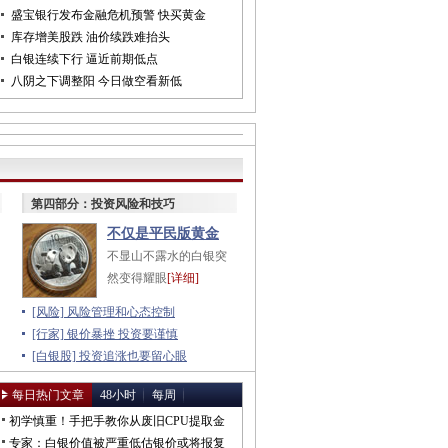
盛宝银行发布金融危机预警 快买黄金
库存增美股跌 油价续跌难抬头
白银连续下行 逼近前期低点
八阴之下调整阳 今日做空看新低
第四部分：投资风险和技巧
不仅是平民版黄金
不显山不露水的白银突
然变得耀眼
[详细]
[风险] 风险管理和心态控制
[行家] 银价暴挫 投资要谨慎
[白银股] 投资追涨也要留心眼
每日热门文章
48小时
每周
初学慎重！手把手教你从废旧CPU提取金
银
专家：白银价值被严重低估银价或将报复